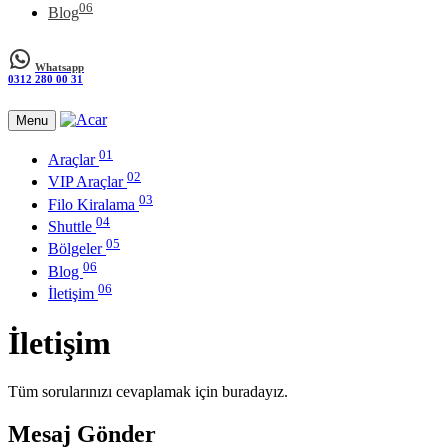
06
Blog
Whatsapp
0312 280 00 31
Menu
01
Araçlar
02
VIP Araçlar
03
Filo Kiralama
04
Shuttle
05
Bölgeler
06
Blog
06
İletişim
İletişim
Tüm sorularınızı cevaplamak için buradayız.
Mesaj Gönder