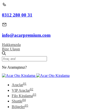
0312 280 00 31
info@acarpremium.com
Hakkımızda
Bize Ulaşın
Ne Aramıştınız?
01
Araçlar
02
VIP Araçlar
03
Filo Kiralama
04
Shuttle
05
Bölgeler