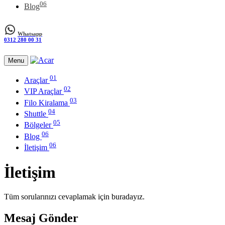
06
Blog
Whatsapp
0312 280 00 31
Menu
01
Araçlar
02
VIP Araçlar
03
Filo Kiralama
04
Shuttle
05
Bölgeler
06
Blog
06
İletişim
İletişim
Tüm sorularınızı cevaplamak için buradayız.
Mesaj Gönder