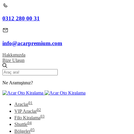
0312 280 00 31
info@acarpremium.com
Hakkımızda
Bize Ulaşın
Ne Aramıştınız?
01
Araçlar
02
VIP Araçlar
03
Filo Kiralama
04
Shuttle
05
Bölgeler