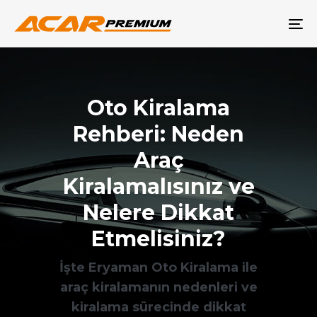
M
Oto Kiralama
Rehberi: Neden
Araç
Kiralamalısınız ve
Nelere Dikkat
Etmelisiniz?
İşte Eryaman Oto Kiralama ile
araç kiralamanın nedenleri ve
kiralama sürecinde dikkat