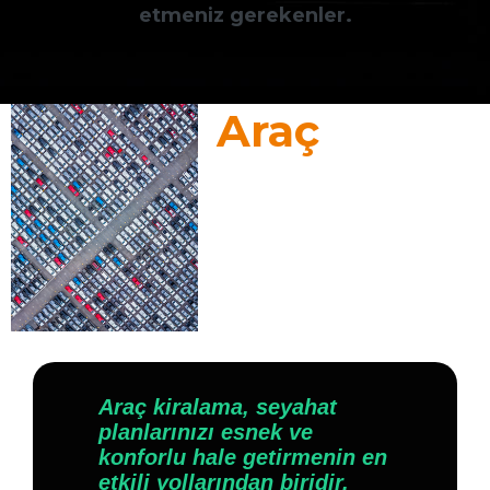
etmeniz gerekenler.
Araç
Araç kiralama, seyahat
planlarınızı esnek ve
konforlu hale getirmenin en
etkili yollarından biridir.